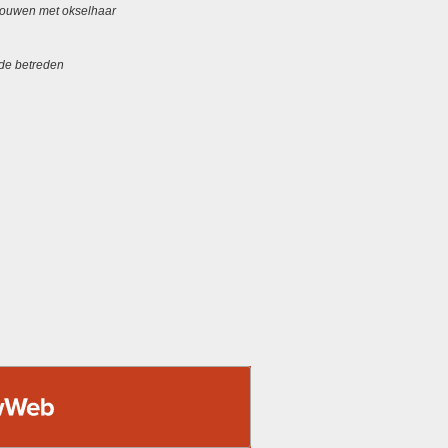
vrouwen met okselhaar
jde betreden
EB