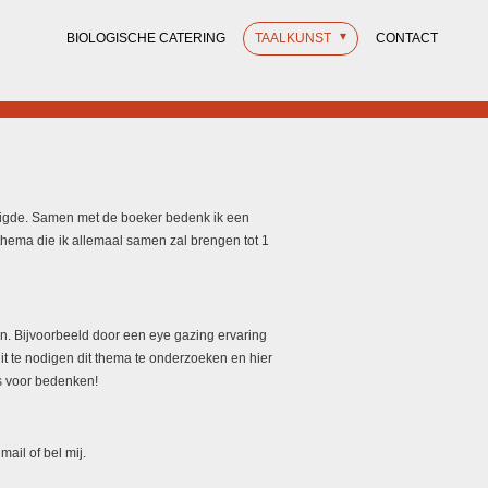
BIOLOGISCHE CATERING
TAALKUNST
CONTACT
igde. Samen met de boeker bedenk ik een
 thema die ik allemaal samen zal brengen tot 1
n. Bijvoorbeeld door een eye gazing ervaring
it te nodigen dit thema te onderzoeken en hier
ds voor bedenken!
ail of bel mij.