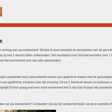
N
R
 verslag van uw evenement. Dit doe ik door woorden te verzamelen van de genod
p zij met 1 woord zullen antwoorden. Het resultaat is een lijst met woorden over 1
e van het evenement voor aan alle aanwezigen.
ringen aanbieden door bijvoorbeeld samen een gedicht te maken met de genodigde
 een gedicht te schrijven over die ervaring. Of om 1 thema te kiezen en iedereen u
elijk! Ik hoor graag wat voor soort evenement het is dan kan ik daar iets passen
 op uw evenement? Contacteer mij via het contact formulier op deze website of m