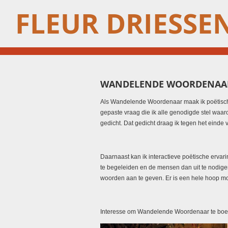
FLEUR DRIESSE
Ga
direct
naar
de
hoofdinhoud
WANDELENDE WOORDENAA
Als Wandelende Woordenaar maak ik poëtisch
gepaste vraag die ik alle genodigde stel waaro
gedicht. Dat gedicht draag ik tegen het eind
Daarnaast kan ik interactieve poëtische erva
te begeleiden en de mensen dan uit te nodigen
woorden aan te geven. Er is een hele hoop mog
Interesse om Wandelende Woordenaar te boeken