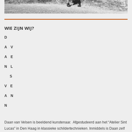
WIE ZIJN WIJ?
D
A V
A E
N L
S
V E
A N
N
Daan van Velsen is beeldend kunstenaar. Afgestudeerd aan het “Atelier Sint
Lucas” in Den Haag in klassieke schildertechnieken. Inmiddels is Daan zelf