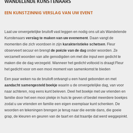
WANDELENDE KUNSTENAARS
EEN KUNSTZINNIG VERSLAG VAN UW EVENT
Laat uw onvergetelijke bruiloft vast leggen en nodig ons uit als Wandelende
Kunstenaars
verslag te maken van uw evenement
.
Daan vangt de
momenten die zich voordoen in zijn
karakteristieke schetsen
. Fleur
observeert secuur en brengt
de poëzie van de dag
onder woorden. Ze
verzamelt woorden van alle genodigden om met die input een gedicht te
maken die de dag verzegeld. Wanneer het gedicht voltooid is draagt Fleur
het gedicht voor om een mooi moment van samenkomst te bieden
Een paar weken na de bruiloft ontvangt u een hand gebonden en met
aandacht samengesteld boekje
waarin u de onvergetelijke dag, van voor
naar achteren, nog eens kunt beleven. Deel het boekje met uw vrienden en
familie door het een mooi plekje in huis te geven of bestel meerdere boekjes
zodat u uw vrienden en familie een eigen exemplaar kunt schenken. De
woorden en tekeningen brengen je terug naar die eerste dans, die goeie
grap, de kleuren en geuren van de taart en dat traantje dat werd weggepinkt.