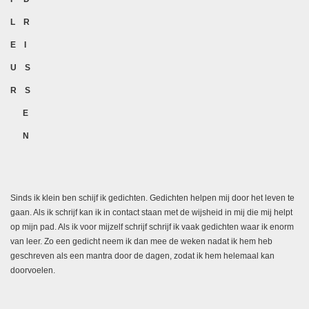
L R
E I
U S
R S
E
N
Sinds ik klein ben schijf ik gedichten. Gedichten helpen mij door het leven te
gaan. Als ik schrijf kan ik in contact staan met de wijsheid in mij die mij helpt
op mijn pad. Als ik voor mijzelf schrijf schrijf ik vaak gedichten waar ik enorm
van leer. Zo een gedicht neem ik dan mee de weken nadat ik hem heb
geschreven als een mantra door de dagen, zodat ik hem helemaal kan
doorvoelen.